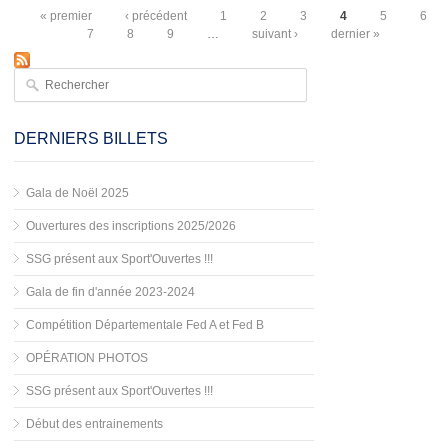
« premier
‹ précédent
1
2
3
4
5
6
Pages
7
8
9
…
suivant ›
dernier »
Rechercher
Formulaire de recherche
DERNIERS BILLETS
Gala de Noël 2025
Ouvertures des inscriptions 2025/2026
SSG présent aux Sport'Ouvertes !!!
Gala de fin d'année 2023-2024
Compétition Départementale Fed A et Fed B
OPÉRATION PHOTOS
SSG présent aux Sport'Ouvertes !!!
Début des entrainements