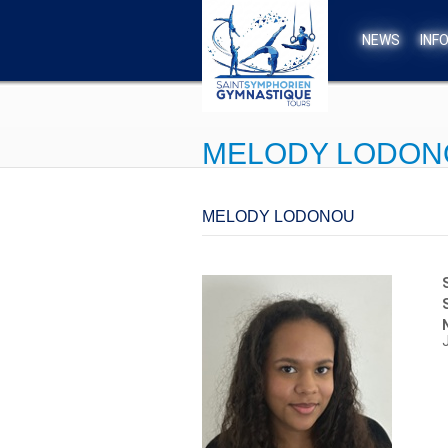
Aller au contenu principal
NEWS
INF
MELODY LODON
MELODY LODONOU